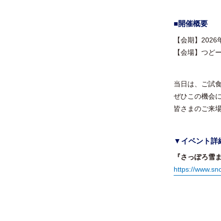
■開催概要
【会期】2026
【会場】つど
当日は、ご試
ぜひこの機会
皆さまのご来
▼イベント詳
『さっぽろ雪
https://www.sn