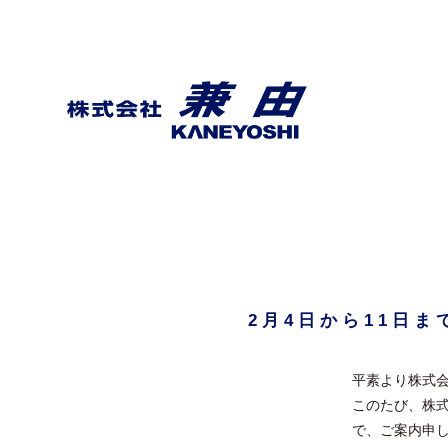
2月4日から11日
平素より株式
このたび、株
で、ご案内申